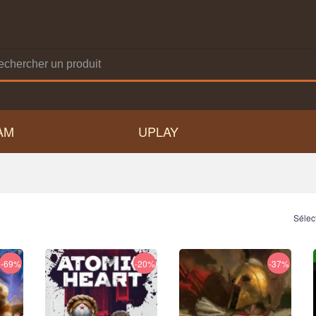
AM
UPLAY
Sélec
-69%
-20%
-37%