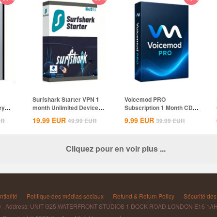
Surfshark Starter VPN 1
Voicemod PRO
ey
month Unlimited Devices
Subscription 1 Month CD
CD Key...
Key Global
19.99
EUR
9.99
EUR
UR
49.99
EUR
39.99
EUR
Cliquez pour en voir plus ...
tialité
Politique des médias sociaux
Refund & Return Policy
Sécurité des 
D Address: UNIT G25 WATERFRONT STUDIOS 1 DOCK ROAD LONDON E16 1