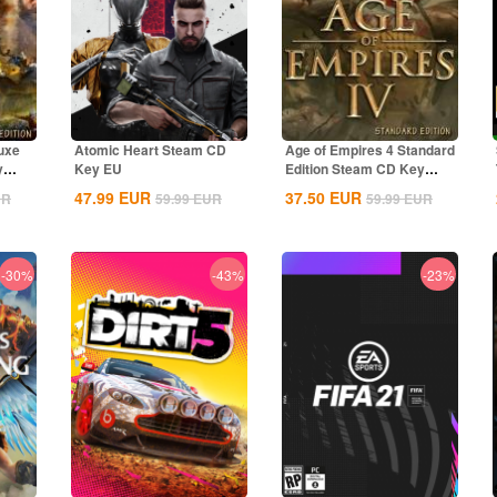
uxe
Atomic Heart Steam CD
Age of Empires 4 Standard
y
Key EU
Edition Steam CD Key
Global
47.99
EUR
37.50
EUR
UR
59.99
EUR
59.99
EUR
-30%
-43%
-23%