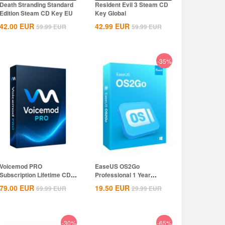
Death Stranding Standard
Resident Evil 3 Steam CD
Edition Steam CD Key EU
Key Global
42.00
EUR
42.99
EUR
59.99
EUR
59.99
EUR
-35%
Voicemod PRO
EaseUS OS2Go
Subscription Lifetime CD
Professional 1 Year
Key Global
Subscription CD Key
79.00
EUR
19.50
EUR
69.99
EUR
29.99
EUR
Global
-30%
-65%