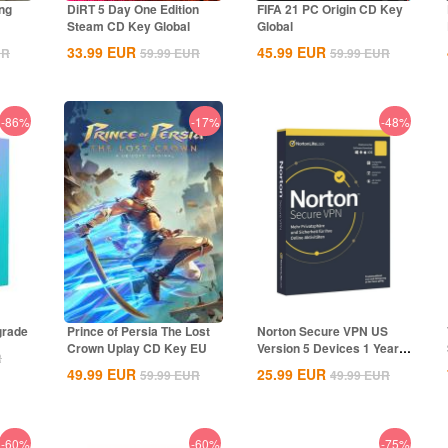
ng
DiRT 5 Day One Edition
FIFA 21 PC Origin CD Key
Steam CD Key Global
Global
33.99
EUR
45.99
EUR
UR
59.99
EUR
59.99
EUR
-86%
-17%
-48%
grade
Prince of Persia The Lost
Norton Secure VPN US
Crown Uplay CD Key EU
Version 5 Devices 1 Year
R
CD Key
49.99
EUR
25.99
EUR
59.99
EUR
49.99
EUR
-60%
-60%
-75%