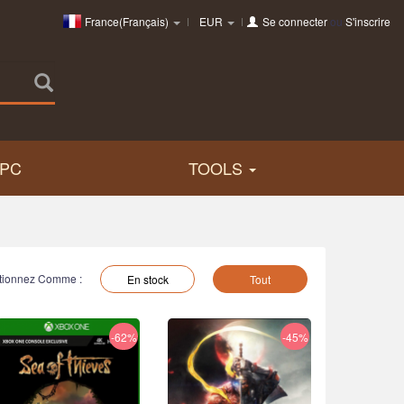
France(Français)
EUR
Se connecter
ou
S'inscrire
PC
TOOLS
tionnez Comme :
En stock
Tout
-62%
-45%