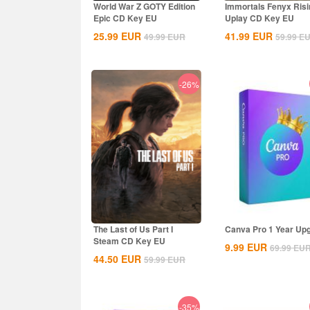
World War Z GOTY Edition
Immortals Fenyx Risi
Epic CD Key EU
Uplay CD Key EU
25.99
EUR
41.99
EUR
49.99
EUR
59.99
E
-26%
The Last of Us Part I
Canva Pro 1 Year Up
Steam CD Key EU
9.99
EUR
69.99
EU
44.50
EUR
59.99
EUR
-35%