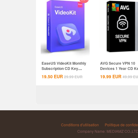
EaseUS VideoKit Monthly
AVG Secure VPN 10
Subscription CD Key
Devices 1 Year CD K
Global
Global
19.50
EUR
19.99
EUR
29.99
EUR
49.99
E
Conditions d'utilisation
Politique de confiden
Company Name: MEDIAMZ CO.,LT