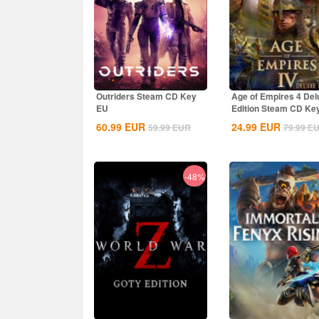
Outriders Steam CD Key
Age of Empires 4 Del
EU
Edition Steam CD Ke
Global
60.99
EUR
24.99
EUR
59.99
EUR
79.99
E
-48%