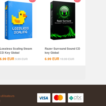
Lossless Scaling Steam
Razer Surround Sound CD
CD Key Global
key Global
6.99
EUR
6.99
EUR
9.99
EUR
19.99
EUR
utilisateurs
AH