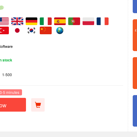
n stock
1-500
 3-5 minutes
Now