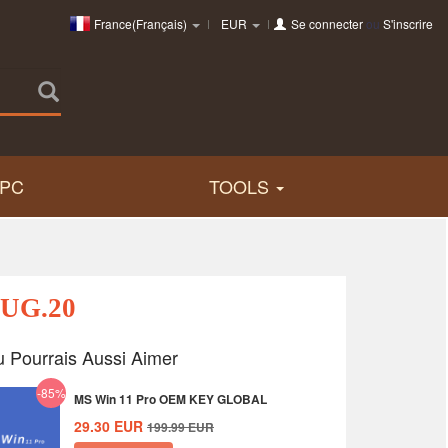
France(Français)
EUR
Se connecter
ou
S'inscrire
PC
TOOLS
AUG.20
u Pourrais Aussi Aimer
-85%
MS Win 11 Pro OEM KEY GLOBAL
29.30
EUR
199.99
EUR