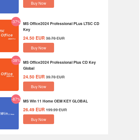
Buy Now
-37%
MS Office2024 Professional PLus LTSC CD
Key
24.50
EUR
38.78
EUR
Buy Now
-38%
MS Office2024 Professional Plus CD Key
Global
24.50
EUR
39.78
EUR
Buy Now
-87%
MS Win 11 Home OEM KEY GLOBAL
26.49
EUR
199.99
EUR
Buy Now