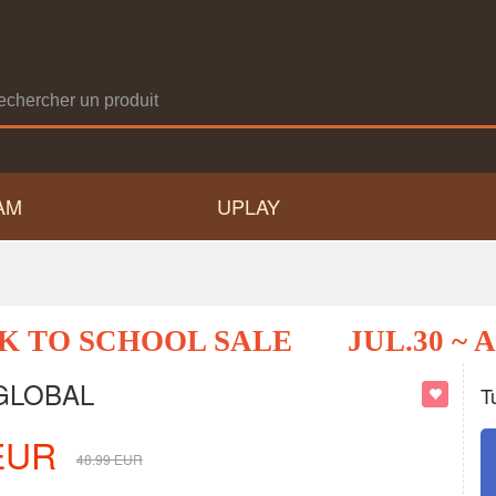
AM
UPLAY
K TO SCHOOL SALE
JUL.30 ~ 
 GLOBAL
T
EUR
48.99
EUR