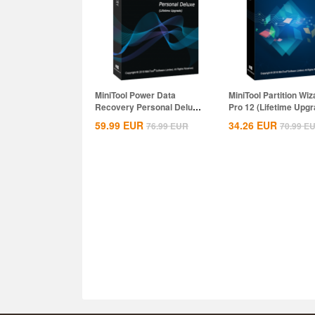
MiniTool Power Data
MiniTool Partition Wiz
Recovery Personal Deluxe
Pro 12 (Lifetime Upgr
CD Key Global
CD...
59.99
EUR
34.26
EUR
76.99
EUR
70.99
E