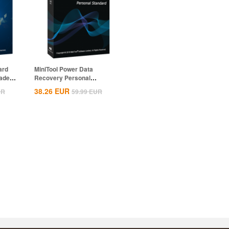
ard
MiniTool Power Data
ade)
Recovery Personal
Standard CD Key Global
38.26
EUR
UR
59.99
EUR