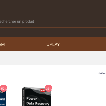
AM
UPLAY
Sélec
-52%
-36%