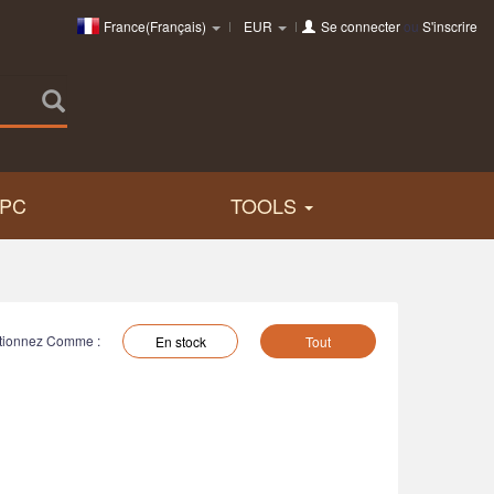
France(Français)
EUR
Se connecter
ou
S'inscrire
PC
TOOLS
tionnez Comme :
En stock
Tout